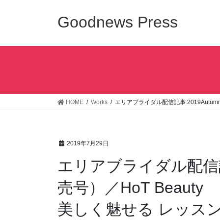
コ
ナ
ン
ビ
Goodnews Press
テ
ゲ
ン
ー
ツ
シ
へ
ョ
ス
ン
キ
に
ッ
移
HOME
Works
エリアブライダル配信記事 2019Autu
プ
動
2019年7月29日
エリアブライダル配信記事 
売号）／HoT Beau
美しく魅せる レッス