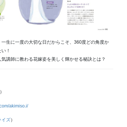
一生に一度の大切な日だからこそ、360度どの角度か
たい！
人気講師に教わる花嫁姿を美しく輝かせる秘訣とは？
）
com/akimiso.i/
ライズ
）