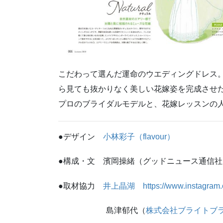
こだわって選んだ運命のウエディングドレス。
ら見ても抜かりなく美しい花嫁姿を完成させ
プロのブライダルモデルと、花嫁レッスンの
●デザイン
小林彩子（flavour）
●構成・文 濱岡操緒（グッドニュース通信社
●取材協力
井上晶湖
https://www.instagram.
島津郁代（
株式会社ブライトブ