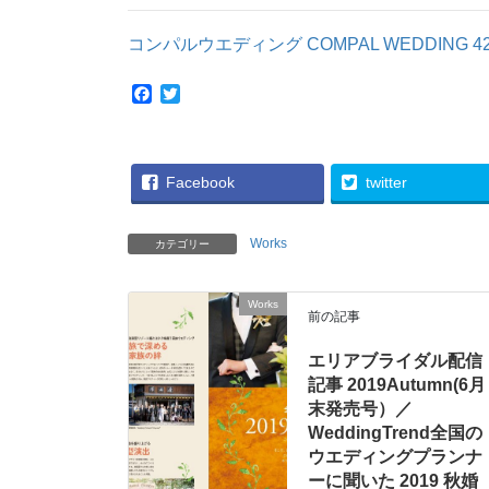
コンパルウエディング COMPAL WEDDING 4
F
T
a
w
c
i
e
t
b
t
Facebook
twitter
o
e
o
r
k
Works
カテゴリー
Works
前の記事
エリアブライダル配信
記事 2019Autumn(6月
末発売号）／
WeddingTrend全国の
ウエディングプランナ
ーに聞いた 2019 秋婚