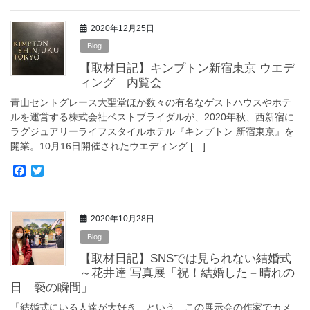
c
i
e
t
2020年12月25日
b
t
o
e
Blog
o
r
【取材日記】キンプトン新宿東京 ウエデ
k
ィング 内覧会
青山セントグレース大聖堂ほか数々の有名なゲストハウスやホテ
ルを運営する株式会社ベストブライダルが、2020年秋、西新宿に
ラグジュアリーライフスタイルホテル『キンプトン 新宿東京』を
開業。10月16日開催されたウエディング […]
F
T
a
w
c
i
e
t
2020年10月28日
b
t
o
e
Blog
o
r
【取材日記】SNSでは見られない結婚式
k
～花井達 写真展「祝！結婚した－晴れの
日 褻の瞬間」
「結婚式にいる人達が大好き」という、この展示会の作家でカメ