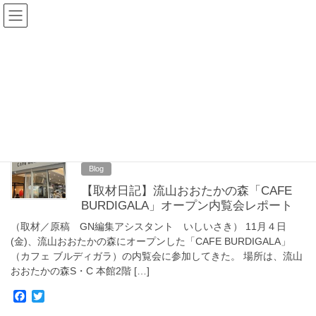
コ
ナ
Goodnews Press
ン
ビ
テ
ゲ
ン
ー
Blog
ツ
シ
へ
ョ
ス
ン
HOME
Blog
キ
に
ッ
移
プ
動
2022年12月13日
Blog
【取材日記】流山おおたかの森「CAFE
BURDIGALA」オープン内覧会レポート
（取材／原稿 GN編集アシスタント いしいさき） 11月４日
(金)、流山おおたかの森にオープンした「CAFE BURDIGALA」
（カフェ ブルディガラ）の内覧会に参加してきた。 場所は、流山
おおたかの森S・C 本館2階 […]
F
T
a
w