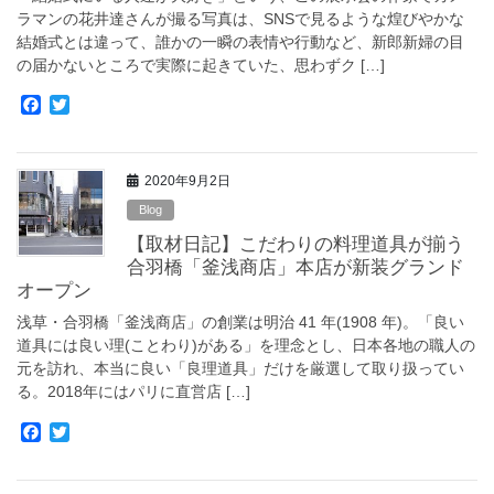
ラマンの花井達さんが撮る写真は、SNSで見るような煌びやかな
結婚式とは違って、誰かの一瞬の表情や行動など、新郎新婦の目
の届かないところで実際に起きていた、思わずク […]
F
T
a
w
c
i
e
t
2020年9月2日
b
t
o
e
Blog
o
r
【取材日記】こだわりの料理道具が揃う
k
合羽橋「釜浅商店」本店が新装グランド
オープン
浅草・合羽橋「釜浅商店」の創業は明治 41 年(1908 年)。「良い
道具には良い理(ことわり)がある」を理念とし、日本各地の職人の
元を訪れ、本当に良い「良理道具」だけを厳選して取り扱ってい
る。2018年にはパリに直営店 […]
F
T
a
w
c
i
e
t