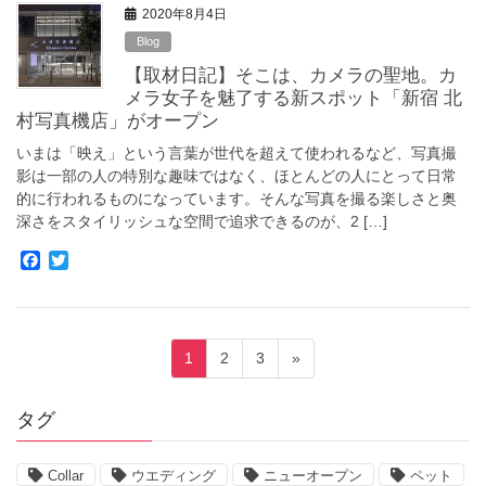
2020年8月4日
b
t
o
e
Blog
o
r
【取材日記】そこは、カメラの聖地。カ
k
メラ女子を魅了する新スポット「新宿 北
村写真機店」がオープン
いまは「映え」という言葉が世代を超えて使われるなど、写真撮
影は一部の人の特別な趣味ではなく、ほとんどの人にとって日常
的に行われるものになっています。そんな写真を撮る楽しさと奥
深さをスタイリッシュな空間で追求できるのが、2 […]
F
T
a
w
c
i
e
t
b
t
投
o
e
固
固
固
1
2
3
»
o
r
稿
定
定
定
k
ペ
ペ
ペ
ナ
タグ
ー
ー
ー
ビ
ジ
ジ
ジ
ゲ
Collar
ウエディング
ニューオープン
ペット