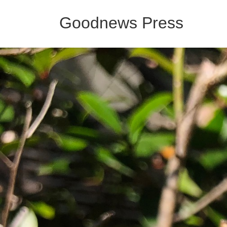
コ
ナ
ン
ビ
Goodnews Press
テ
ゲ
ン
ー
ツ
シ
へ
ョ
ス
ン
キ
に
ッ
移
プ
動