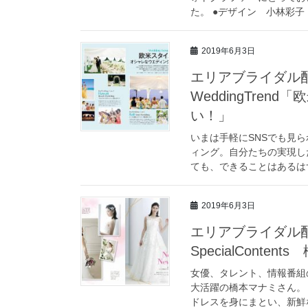
た。 ●デザイン 小林彩子（fl
2019年6月3日
エリアブライダル配信
WeddingTre
い！」
いまは手軽にSNSでも見
ィング。自分たちの実現し
ても、できることはあるはず
2019年6月3日
エリアブライダル配信
SpecialContent
女優、タレント、情報番組
大活躍の橋本マナミさん。
ドレスを身にまとい、新鮮な魅