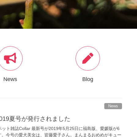
News
Blog
News
 2019夏号が発行されました
ペット雑誌Collar 最新号が2019年5月25日に福島版、愛媛版が6
す。今号の愛犬美女は、皆藤愛子さん。まんまるおめめがキュー