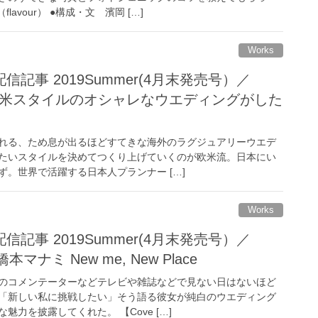
avour） ●構成・文 濱岡 […]
Works
記事 2019Summer(4月末発売号）／
nd「欧米スタイルのオシャレなウエディングがした
られる、ため息が出るほどすてきな海外のラグジュアリーウエデ
たいスタイルを決めてつくり上げていくのが欧米流。日本にい
。世界で活躍する日本人プランナー […]
Works
記事 2019Summer(4月末発売号）／
s 橋本マナミ New me, New Place
のコメンテーターなどテレビや雑誌などで見ない日はないほど
「新しい私に挑戦したい」そう語る彼女が純白のウエディング
力を披露してくれた。 【Cove […]