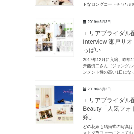
トなロングコートチワワの姫
2019年6月3日
エリアブライダル配信
Interview 
っぱい
2017年12月に入籍、昨
斉藤慎二さん（ジャングル
ンメント性の高い1日になっ
2019年6月3日
エリアブライダル配信
Beauty「人気
嫁」
どの花嫁も結婚式の写真は
ォトグラファーにとってお