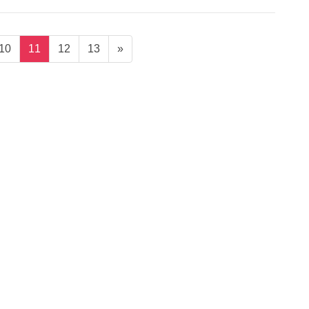
固
固
固
固
10
11
12
13
»
定
定
定
定
ペ
ペ
ペ
ペ
ー
ー
ー
ー
ジ
ジ
ジ
ジ