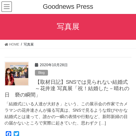
コ
ナ
Goodnews Press
ン
ビ
テ
ゲ
ン
ー
写真展
ツ
シ
へ
ョ
ス
ン
HOME
写真展
キ
に
ッ
移
プ
動
2020年10月28日
Blog
【取材日記】SNSでは見られない結婚式
～花井達 写真展「祝！結婚した－晴れの
日 褻の瞬間」
「結婚式にいる人達が大好き」という、この展示会の作家でカメ
ラマンの花井達さんが撮る写真は、SNSで見るような煌びやかな
結婚式とは違って、誰かの一瞬の表情や行動など、新郎新婦の目
の届かないところで実際に起きていた、思わずク […]
F
T