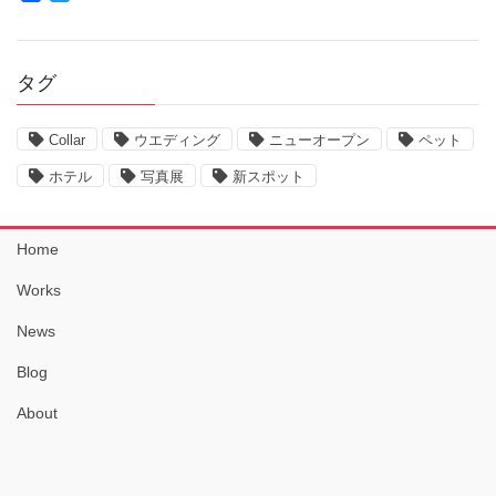
a
w
c
i
e
t
b
t
タグ
o
e
o
r
k
Collar
ウエディング
ニューオープン
ペット
ホテル
写真展
新スポット
Home
Works
News
Blog
About