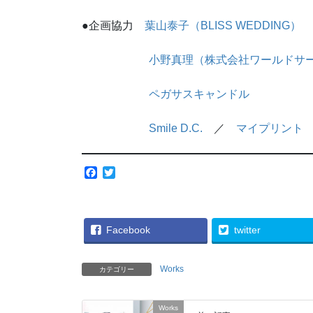
●企画協力
葉山泰子（BLISS WEDDING）
小野真理（株式会社ワールドサ
ペガサスキャンドル
Smile D.C.
／
マイプリント
F
T
a
w
c
i
e
t
b
t
Facebook
twitter
o
e
o
r
k
Works
カテゴリー
Works