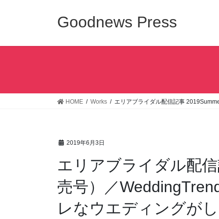
コ
ナ
ン
ビ
Goodnews Press
テ
ゲ
ン
ー
ツ
シ
へ
ョ
ス
ン
キ
に
ッ
移
HOME
Works
エリアブライダル配信記事 2019Summ
プ
動
2019年6月3日
エリアブライダル配信記事
売号）／WeddingT
レなウエディングがし