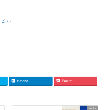
ービス）
Hatena
Pocket
Works