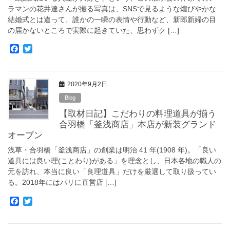
ラマンの花井達さんが撮る写真は、SNSで見るような煌びやかな
結婚式とは違って、誰かの一瞬の表情や行動など、新郎新婦の目
の届かないところで実際に起きていた、思わずク […]
F
T
a
w
c
i
e
t
2020年9月2日
b
t
o
e
Blog
o
r
【取材日記】こだわりの料理道具が揃う
k
合羽橋「釜浅商店」本店が新装グランド
オープン
浅草・合羽橋「釜浅商店」の創業は明治 41 年(1908 年)。「良い
道具には良い理(ことわり)がある」を理念とし、日本各地の職人の
元を訪れ、本当に良い「良理道具」だけを厳選して取り扱ってい
る。2018年にはパリに直営店 […]
F
T
a
w
c
i
e
t