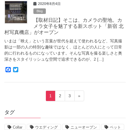
2020年8月4日
b
t
o
e
Blog
o
r
【取材日記】そこは、カメラの聖地。カ
k
メラ女子を魅了する新スポット「新宿 北
村写真機店」がオープン
いまは「映え」という言葉が世代を超えて使われるなど、写真撮
影は一部の人の特別な趣味ではなく、ほとんどの人にとって日常
的に行われるものになっています。そんな写真を撮る楽しさと奥
深さをスタイリッシュな空間で追求できるのが、2 […]
F
T
a
w
c
i
e
t
b
t
投
o
e
固
固
固
1
2
3
»
o
r
稿
定
定
定
k
ペ
ペ
ペ
ナ
タグ
ー
ー
ー
ビ
ジ
ジ
ジ
ゲ
Collar
ウエディング
ニューオープン
ペット