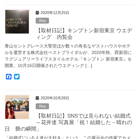
c
i
e
t
2020年12月25日
b
t
o
e
Blog
o
r
【取材日記】キンプトン新宿東京 ウエデ
k
ィング 内覧会
青山セントグレース大聖堂ほか数々の有名なゲストハウスやホテ
ルを運営する株式会社ベストブライダルが、2020年秋、西新宿に
ラグジュアリーライフスタイルホテル『キンプトン 新宿東京』を
開業。10月16日開催されたウエディング […]
F
T
a
w
c
i
e
t
2020年10月28日
b
t
o
e
Blog
o
r
【取材日記】SNSでは見られない結婚式
k
～花井達 写真展「祝！結婚した－晴れの
日 褻の瞬間」
「結婚式にいる人達が大好き」という、この展示会の作家でカメ