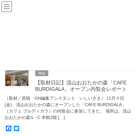
コ
ナ
Goodnews Press
ン
ビ
テ
ゲ
ン
ー
Blog
ツ
シ
へ
ョ
ス
ン
HOME
Blog
キ
に
ッ
移
プ
動
2022年12月13日
Blog
【取材日記】流山おおたかの森「CAFE
BURDIGALA」オープン内覧会レポート
（取材／原稿 GN編集アシスタント いしいさき） 11月４日
(金)、流山おおたかの森にオープンした「CAFE BURDIGALA」
（カフェ ブルディガラ）の内覧会に参加してきた。 場所は、流山
おおたかの森S・C 本館2階 […]
F
T
a
w