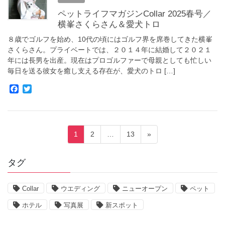
o
r
ペットライフマガジンCollar 2025春号／
k
横峯さくらさん＆愛犬トロ
８歳でゴルフを始め、10代の頃にはゴルフ界を席巻してきた横峯
さくらさん。プライベートでは、２０１４年に結婚して２０２１
年には長男を出産。現在はプロゴルファーで母親としても忙しい
毎日を送る彼女を癒し支える存在が、愛犬のトロ […]
F
T
a
w
c
i
e
t
b
t
投
o
e
固
固
固
1
2
…
13
»
o
r
稿
定
定
定
k
ペ
ペ
ペ
ナ
タグ
ー
ー
ー
ビ
ジ
ジ
ジ
ゲ
Collar
ウエディング
ニューオープン
ペット
ー
ホテル
写真展
新スポット
シ