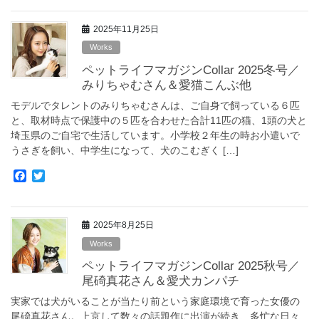
c
i
e
t
2025年11月25日
b
t
o
e
Works
o
r
ペットライフマガジンCollar 2025冬号／
k
みりちゃむさん＆愛猫こんぶ他
モデルでタレントのみりちゃむさんは、ご自身で飼っている６匹
と、取材時点で保護中の５匹を合わせた合計11匹の猫、1頭の犬と
埼玉県のご自宅で生活しています。小学校２年生の時お小遣いで
うさぎを飼い、中学生になって、犬のこむぎく […]
F
T
a
w
c
i
e
t
2025年8月25日
b
t
o
e
Works
o
r
ペットライフマガジンCollar 2025秋号／
k
尾碕真花さん＆愛犬カンパチ
実家では犬がいることが当たり前という家庭環境で育った女優の
尾碕真花さん。上京して数々の話題作に出演が続き、多忙な日々