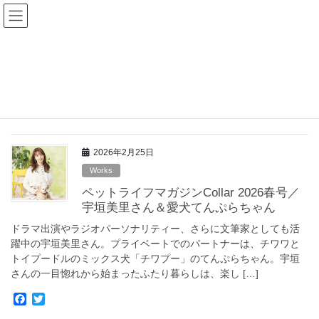
コ
ナ
Goodnews Press
ン
ビ
テ
ゲ
ン
ー
作者別: wpmaster
ツ
シ
へ
ョ
ス
ン
HOME
wpmaster
キ
に
ッ
移
プ
動
2026年2月25日
Works
ペットライフマガジンCollar 2026春号／
宇垣美里さん＆愛犬てんぷらちゃん
ドラマ出演やラジオパーソナリティー、さらに文筆家としても活
躍中の宇垣美里さん。プライベートでのパートナーは、チワワと
トイプードルのミックス犬「チワプー」のてんぷらちゃん。宇垣
さんの一目惚れから始まったふたり暮らしは、楽し […]
F
T
a
w