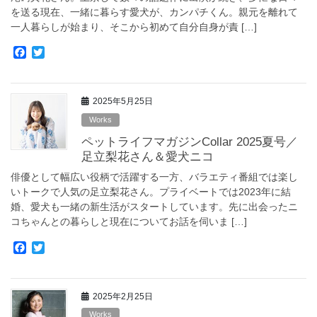
を送る現在、一緒に暮らす愛犬が、カンパチくん。親元を離れて
一人暮らしが始まり、そこから初めて自分自身が責 […]
F
T
a
w
c
i
e
t
2025年5月25日
b
t
o
e
Works
o
r
ペットライフマガジンCollar 2025夏号／
k
足立梨花さん＆愛犬ニコ
俳優として幅広い役柄で活躍する一方、バラエティ番組では楽し
いトークで人気の足立梨花さん。プライベートでは2023年に結
婚、愛犬も一緒の新生活がスタートしています。先に出会ったニ
コちゃんとの暮らしと現在についてお話を伺いま […]
F
T
a
w
c
i
e
t
2025年2月25日
b
t
o
e
Works