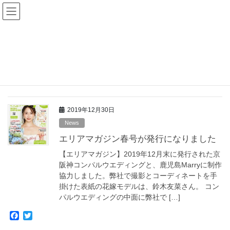
コ
ナ
Goodnews Press
ン
ビ
テ
ゲ
ン
ー
News
ツ
シ
へ
ョ
ス
ン
HOME
News
キ
に
ッ
移
プ
動
2019年12月30日
News
エリアマガジン春号が発行になりました
【エリアマガジン】2019年12月末に発行された京
阪神コンパルウエディングと、鹿児島Marryに制作
協力しました。弊社で撮影とコーディネートを手
掛けた表紙の花嫁モデルは、鈴木友菜さん。 コン
パルウエディングの中面に弊社で […]
F
T
a
w