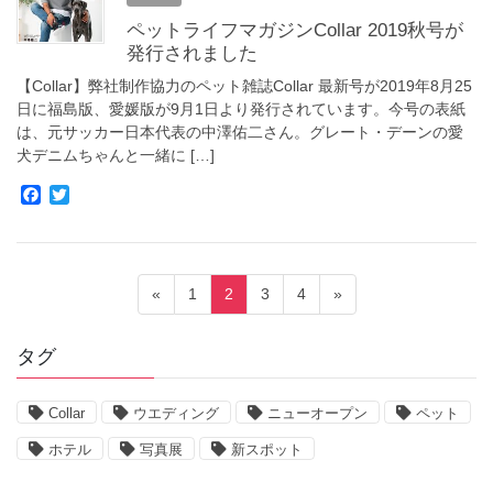
o
r
ペットライフマガジンCollar 2019秋号が
k
発行されました
【Collar】弊社制作協力のペット雑誌Collar 最新号が2019年8月25
日に福島版、愛媛版が9月1日より発行されています。今号の表紙
は、元サッカー日本代表の中澤佑二さん。グレート・デーンの愛
犬デニムちゃんと一緒に […]
F
T
a
w
c
i
e
t
b
t
投
o
e
固
固
固
固
«
1
2
3
4
»
o
r
稿
定
定
定
定
k
ペ
ペ
ペ
ペ
ナ
タグ
ー
ー
ー
ー
ビ
ジ
ジ
ジ
ジ
ゲ
Collar
ウエディング
ニューオープン
ペット
ー
ホテル
写真展
新スポット
シ