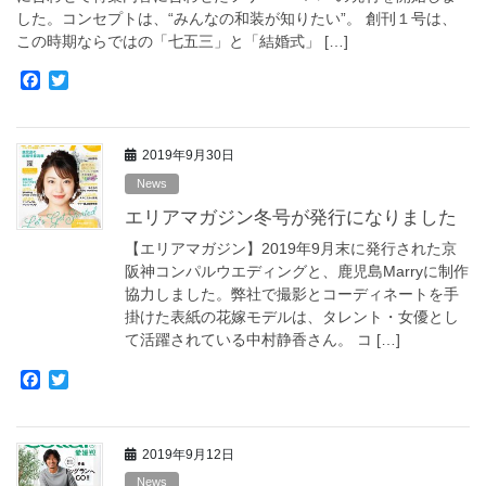
した。コンセプトは、“みんなの和装が知りたい”。 創刊１号は、
この時期ならではの「七五三」と「結婚式」 […]
F
T
a
w
c
i
e
t
2019年9月30日
b
t
o
e
News
o
r
エリアマガジン冬号が発行になりました
k
【エリアマガジン】2019年9月末に発行された京
阪神コンパルウエディングと、鹿児島Marryに制作
協力しました。弊社で撮影とコーディネートを手
掛けた表紙の花嫁モデルは、タレント・女優とし
て活躍されている中村静香さん。 コ […]
F
T
a
w
c
i
e
t
2019年9月12日
b
t
o
e
News