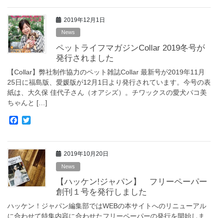
c
i
e
t
2019年12月1日
b
t
o
e
News
o
r
ペットライフマガジンCollar 2019冬号が
k
発行されました
【Collar】弊社制作協力のペット雑誌Collar 最新号が2019年11月
25日に福島版、愛媛版が12月1日より発行されています。今号の表
紙は、大久保 佳代子さん（オアシズ）。チワックスの愛犬パコ美
ちゃんと […]
F
T
a
w
c
i
e
t
2019年10月20日
b
t
o
e
News
o
r
【ハッケン!ジャパン】 フリーペーパー
k
創刊１号を発行しました
ハッケン！ジャパン編集部ではWEBの本サイトへのリニューアル
に合わせて特集内容に合わせたフリーペーパーの発行を開始しま