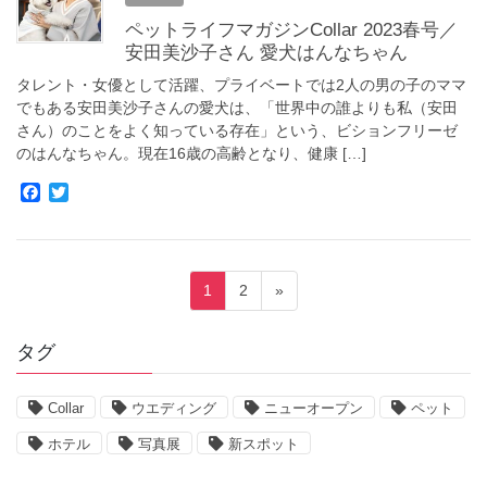
o
r
ペットライフマガジンCollar 2023春号／
k
安田美沙子さん 愛犬はんなちゃん
タレント・女優として活躍、プライベートでは2人の男の子のママ
でもある安田美沙子さんの愛犬は、「世界中の誰よりも私（安田
さん）のことをよく知っている存在」という、ビションフリーゼ
のはんなちゃん。現在16歳の高齢となり、健康 […]
F
T
a
w
c
i
e
t
b
t
投
o
e
固
固
1
2
»
o
r
稿
定
定
k
ペ
ペ
ナ
タグ
ー
ー
ビ
ジ
ジ
ゲ
Collar
ウエディング
ニューオープン
ペット
ー
ホテル
写真展
新スポット
シ