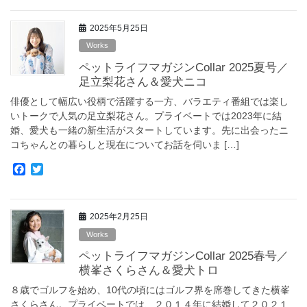
c
i
e
t
2025年5月25日
b
t
o
e
Works
o
r
ペットライフマガジンCollar 2025夏号／
k
足立梨花さん＆愛犬ニコ
俳優として幅広い役柄で活躍する一方、バラエティ番組では楽し
いトークで人気の足立梨花さん。プライベートでは2023年に結
婚、愛犬も一緒の新生活がスタートしています。先に出会ったニ
コちゃんとの暮らしと現在についてお話を伺いま […]
F
T
a
w
c
i
e
t
2025年2月25日
b
t
o
e
Works
o
r
ペットライフマガジンCollar 2025春号／
k
横峯さくらさん＆愛犬トロ
８歳でゴルフを始め、10代の頃にはゴルフ界を席巻してきた横峯
さくらさん。プライベートでは、２０１４年に結婚して２０２１