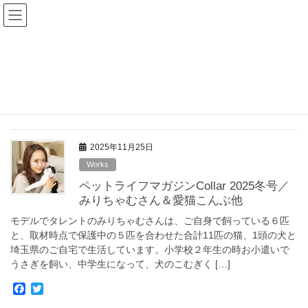
コ
ナ
Goodnews Press
ン
ビ
テ
ゲ
ン
ー
ペット
ツ
シ
へ
ョ
ス
ン
HOME
ペット
キ
に
ッ
移
プ
動
2025年11月25日
Works
ペットライフマガジンCollar 2025冬号／
みりちゃむさん＆愛猫こんぶ他
モデルでタレントのみりちゃむさんは、ご自身で飼っている６匹
と、取材時点で保護中の５匹を合わせた合計11匹の猫、1頭の犬と
埼玉県のご自宅で生活しています。小学校２年生の時お小遣いで
うさぎを飼い、中学生になって、犬のこむぎく […]
F
T
a
w