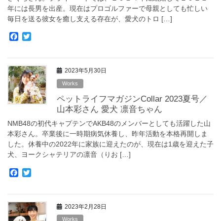
年には長男を出産。現在はプロゴルファーで母親としても忙しい
毎日を送る彼女を癒し支える存在が、愛犬のトロ […]
F
T
a
w
c
i
e
t
2023年5月30日
b
t
o
e
Works
o
r
ペットライフマガジンCollar 2023夏号／
k
山本彩さん 愛犬 凛音ちゃん
NMB48の初代キャプテンでAKB48のメンバーとしても活躍した山
本彩さん。卒業後に一時期病気休養し、昨年活動を本格再開しま
した。休養中の2022年に家族に迎えたのが、現在は1歳を迎えた子
犬、ヨークシャテリアの凛音（りお […]
F
T
a
w
c
i
e
t
2023年2月28日
b
t
o
e
Works