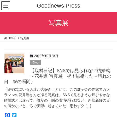
コ
ナ
Goodnews Press
ン
ビ
テ
ゲ
ン
ー
写真展
ツ
シ
へ
ョ
ス
ン
HOME
写真展
キ
に
ッ
移
プ
動
2020年10月28日
Blog
【取材日記】SNSでは見られない結婚式
～花井達 写真展「祝！結婚した－晴れの
日 褻の瞬間」
「結婚式にいる人達が大好き」という、この展示会の作家でカメ
ラマンの花井達さんが撮る写真は、SNSで見るような煌びやかな
結婚式とは違って、誰かの一瞬の表情や行動など、新郎新婦の目
の届かないところで実際に起きていた、思わずク […]
F
T