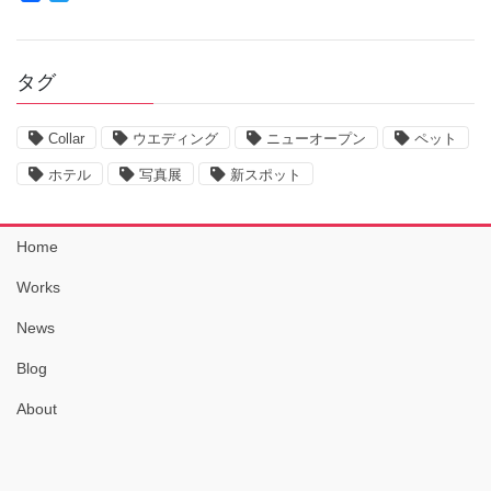
a
w
c
i
e
t
b
t
タグ
o
e
o
r
k
Collar
ウエディング
ニューオープン
ペット
ホテル
写真展
新スポット
Home
Works
News
Blog
About